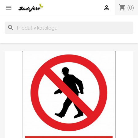
shopping_cart


(0)
search