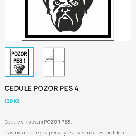
CEDULE POZOR PES 4
130 Kč
*
Cedule s motivem
POZOR PES
.
Plastová cedule polepena vyřezávanou barevnou folií s