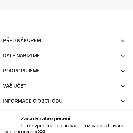
PŘED NÁKUPEM

DÁLE NABÍZÍME

PODPORUJEME

VÁŠ ÚČET

INFORMACE O OBCHODU
keyboard_arrow_down
Zásady zabezpečení
Pro bezpečnou komunikaci používáme šifrované
spojení pomocí SSL.