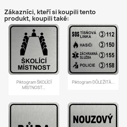
Zákazníci, kteří si koupili tento
produkt, koupili také:
Rychlý náhled
Rychlý náhled


Piktogram ŠKOLÍCÍ
Piktogram DŮLEŽITÁ...
MÍSTNOST...