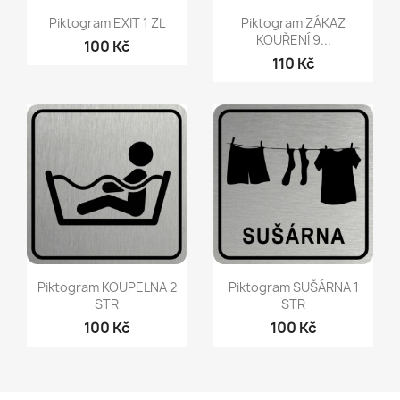
Rychlý náhled
Rychlý náhled


Piktogram EXIT 1 ZL
Piktogram ZÁKAZ
KOUŘENÍ 9...
100 Kč
110 Kč
Rychlý náhled
Rychlý náhled


Piktogram KOUPELNA 2
Piktogram SUŠÁRNA 1
STR
STR
100 Kč
100 Kč