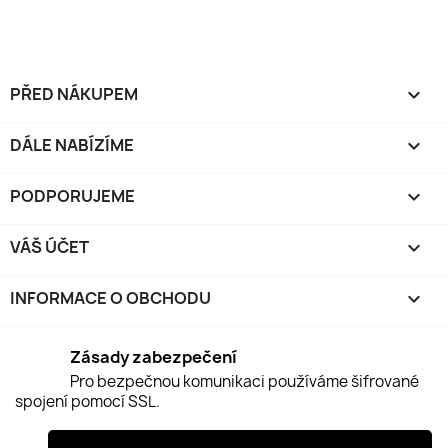
PŘED NÁKUPEM

DÁLE NABÍZÍME

PODPORUJEME

VÁŠ ÚČET

INFORMACE O OBCHODU
keyboard_arrow_down
Zásady zabezpečení
Pro bezpečnou komunikaci používáme šifrované
spojení pomocí SSL.
Zásady doručení