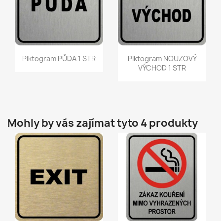
Rychlý náhled
Rychlý náhled


Piktogram PŮDA 1 STR
Piktogram NOUZOVÝ
VÝCHOD 1 STR
Mohly by vás zajímat tyto 4 produkty