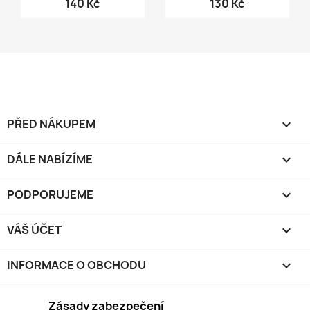
140 Kč
130 Kč
PŘED NÁKUPEM

DÁLE NABÍZÍME

PODPORUJEME

VÁŠ ÚČET

INFORMACE O OBCHODU
keyboard_arrow_down
Zásady zabezpečení