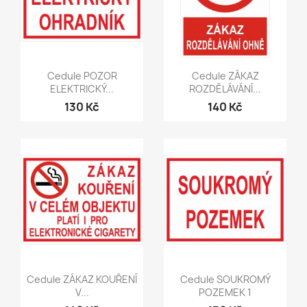
Rychlý náhled
Rychlý náhled


Cedule POZOR
Cedule ZÁKAZ
ELEKTRICKÝ...
ROZDĚLÁVÁNÍ...
130 Kč
140 Kč
Rychlý náhled
Rychlý náhled


Cedule ZÁKAZ KOUŘENÍ
Cedule SOUKROMÝ
V...
POZEMEK 1