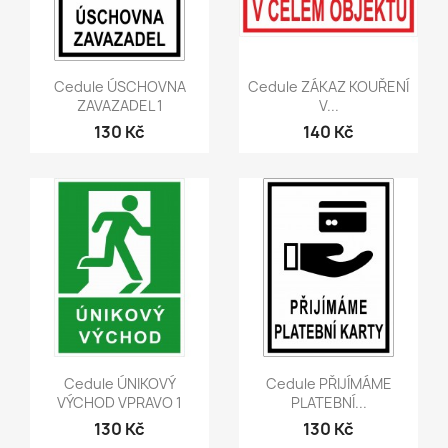
Rychlý náhled
Rychlý náhled


Cedule ÚSCHOVNA
Cedule ZÁKAZ KOUŘENÍ
ZAVAZADEL 1
V...
130 Kč
140 Kč
Rychlý náhled
Rychlý náhled


Cedule ÚNIKOVÝ
Cedule PŘIJÍMÁME
VÝCHOD VPRAVO 1
PLATEBNÍ...
130 Kč
130 Kč