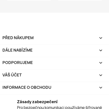
PŘED NÁKUPEM

DÁLE NABÍZÍME

PODPORUJEME

VÁŠ ÚČET

INFORMACE O OBCHODU
keyboard_arrow_down
Zásady zabezpečení
Pro bezpečnou komunikaci používáme šifrované