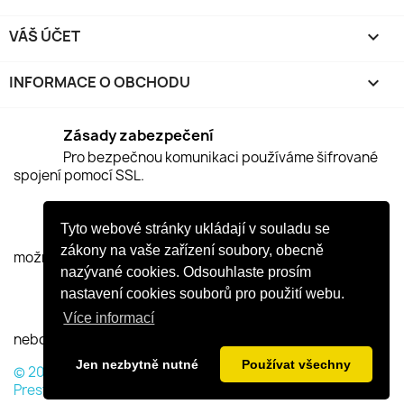
VÁŠ ÚČET

INFORMACE O OBCHODU
keyboard_arrow_down
Zásady zabezpečení
Pro bezpečnou komunikaci používáme šifrované
spojení pomocí SSL.
Zásady doručení
Tyto webové stránky ukládají v souladu se
Vaši objednáku se snažíme expedovat v nekratší
zákony na vaše zařízení soubory, obecně
možné době, obvykle do dvou pracovních dnů.
nazývané cookies. Odsouhlaste prosím
nastavení cookies souborů pro použití webu.
Zásady vrácení
Více informací
Na rozmyšlenou zda si naše produkty ponecháte
nebo nám je vrátíte zpět máte 2 týdny.
Jen nezbytně nutné
Používat všechny
© 2026 - Software pro elektronický obchod od
PrestaShop™