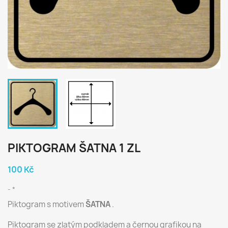
PIKTOGRAM ŠATNA 1 ZL
100 Kč
*
Piktogram s motivem
ŠATNA
.
Piktogram se zlatým podkladem a černou grafikou na