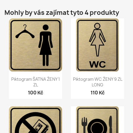
Mohly by vás zajímat tyto 4 produkty
Rychlý náhled
Rychlý náhled


Piktogram ŠATNA ŽENY 1
Piktogram WC ŽENY 9 ZL
ZL
LONG
100 Kč
110 Kč