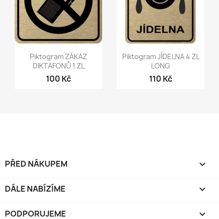
Rychlý náhled
Rychlý náhled


Piktogram ZÁKAZ
Piktogram JÍDELNA 4 ZL
DIKTAFONŮ 1 ZL
LONG
100 Kč
110 Kč
PŘED NÁKUPEM

DÁLE NABÍZÍME

PODPORUJEME
