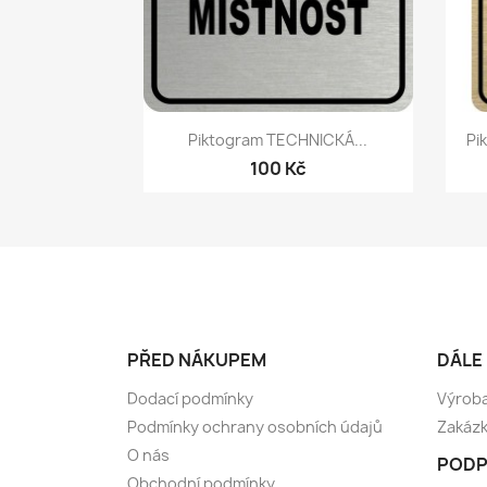
Rychlý náhled

Piktogram TECHNICKÁ...
Pi
100 Kč
PŘED NÁKUPEM
DÁLE
Dodací podmínky
Výroba
Podmínky ochrany osobních údajů
Zakázk
O nás
PODP
Obchodní podmínky