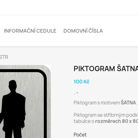
INFORMAČNÍ CEDULE
DOMOVNÍ ČÍSLA
 STR
PIKTOGRAM ŠATNA
100 Kč
*
Piktogram s motivem
ŠATNA
.
Piktogram se stříbrným podkl
tabulce o
rozměrech 80 x 8
Počet