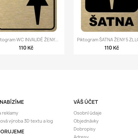
Rychlý náhled
Rychlý náhled


ktogram WC INVALIDÉ ŽENY...
Piktogram ŠATNA ŽENY 5 ZL 
110 Kč
110 Kč
 NABÍZÍME
VÁŠ ÚČET
 reklamy
Osobní údaje
ová výroba 3D textu a log
Objednávky
Dobropisy
ORUJEME
Adresy