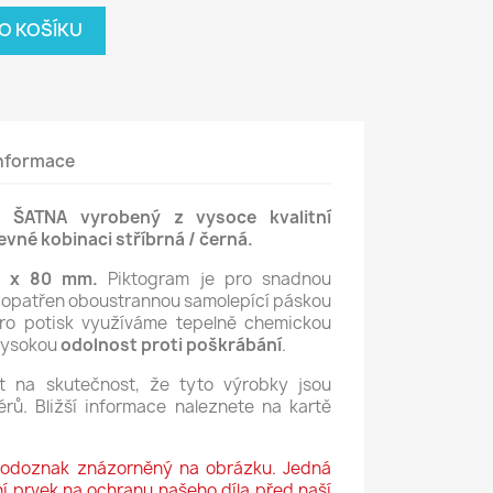
DO KOŠÍKU
informace
 ŠATNA vyrobený z vysoce kvalitní
revné kobinaci stříbrná / černá.
0 x 80 mm.
Piktogram je pro snadnou
ně opatřen oboustrannou samolepící páskou
ro potisk využíváme tepelně chemickou
 vysokou
odolnost proti poškrábání
.
t na skutečnost, že tyto výrobky jsou
rů. Bližší informace naleznete na kartě
vodoznak znázorněný na obrázku. Jedná
 prvek na ochranu našeho díla před naší