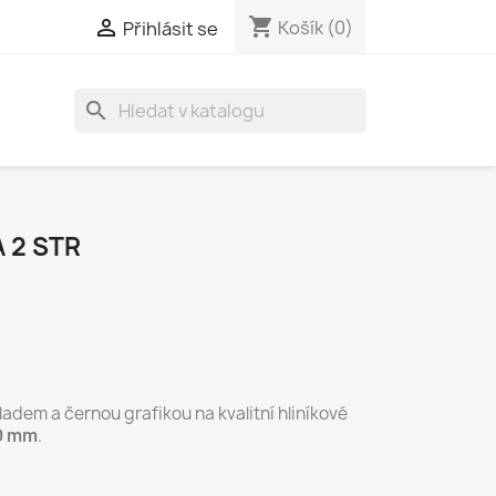
shopping_cart

Košík
(0)
Přihlásit se
search
 2 STR
adem a černou grafikou na kvalitní hliníkové
0 mm
.