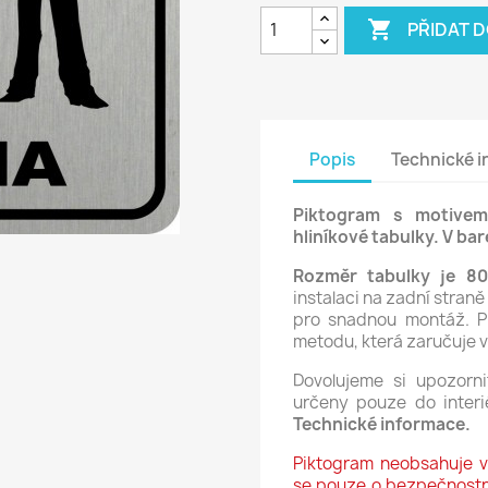

PŘIDAT 
Popis
Technické 
Piktogram s motivem
hliníkové tabulky. V ba
Rozměr tabulky je 8
instalaci na zadní stra
pro snadnou montáž. P
metodu, která zaručuje
Dovolujeme si upozorni
určeny pouze do interié
Technické informace.
Piktogram neobsahuje 
se pouze o bezpečnostní