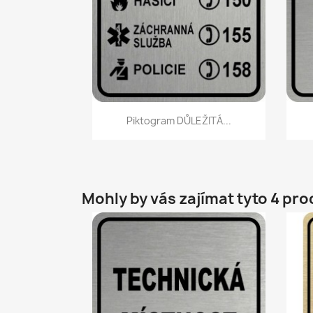
Rychlý náhled

Piktogram DŮLEŽITÁ...
Mohly by vás zajímat tyto 4 pr