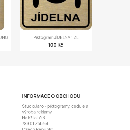
Rychlý náhled

LONG
Piktogram JÍDELNA 1 ZL
100 Kč
INFORMACE O OBCHODU
StudioJaro - piktogramy, cedule a
výroba reklamy
Na Křtaltě 3
789 01 Zábřeh
Czech Republic