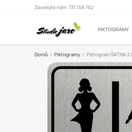
Zavolejte nám:
731 158 762
PIKTOGRAMY
Domů
Piktogramy
Piktogram ŠATNA 2