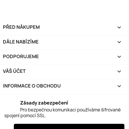
PŘED NÁKUPEM

DÁLE NABÍZÍME

PODPORUJEME

VÁŠ ÚČET

INFORMACE O OBCHODU
keyboard_arrow_down
Zásady zabezpečení
Pro bezpečnou komunikaci používáme šifrované
spojení pomocí SSL.
Zásady doručení