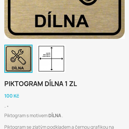
PIKTOGRAM DÍLNA 1 ZL
100 Kč
*
Piktogram s motivem
DÍLNA
.
Piktogram se zlatým podkladem a černou grafikou na