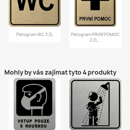
Rychlý náhled
Rychlý náhled


Piktogram WC 3 ZL
Piktogram PRVNÍ POMOC
2 ZL...
Mohly by vás zajímat tyto 4 produkty