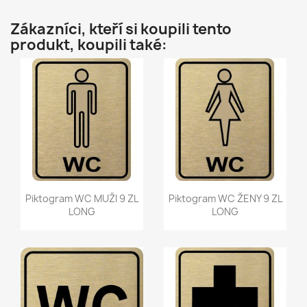
Zákazníci, kteří si koupili tento
produkt, koupili také:
Rychlý náhled
Rychlý náhled


Piktogram WC MUŽI 9 ZL
Piktogram WC ŽENY 9 ZL
LONG
LONG