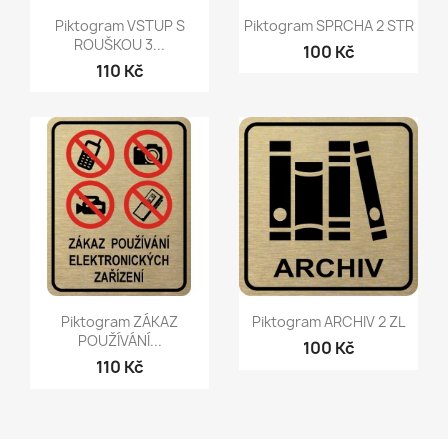
Rychlý náhled
Rychlý náhled


Piktogram VSTUP S
Piktogram SPRCHA 2 STR
ROUŠKOU 3...
100 Kč
110 Kč
Rychlý náhled
Rychlý náhled


Piktogram ZÁKAZ
Piktogram ARCHIV 2 ZL
POUŽÍVÁNÍ...
100 Kč
110 Kč