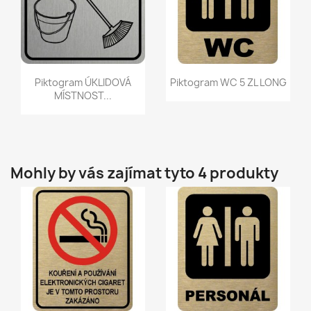
Rychlý náhled
Rychlý náhled


Piktogram ÚKLIDOVÁ
Piktogram WC 5 ZL LONG
MÍSTNOST...
Mohly by vás zajímat tyto 4 produkty