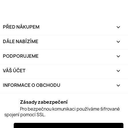
PŘED NÁKUPEM

DÁLE NABÍZÍME

PODPORUJEME

VÁŠ ÚČET

INFORMACE O OBCHODU
keyboard_arrow_down
Zásady zabezpečení
Pro bezpečnou komunikaci používáme šifrované
spojení pomocí SSL.
Zásady doručení