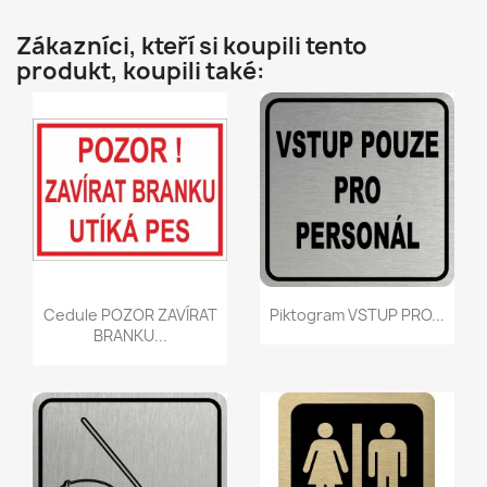
Zákazníci, kteří si koupili tento
produkt, koupili také:
Rychlý náhled
Rychlý náhled


Cedule POZOR ZAVÍRAT
Piktogram VSTUP PRO...
BRANKU...