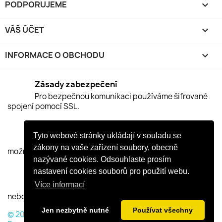
PODPORUJEME

VÁŠ ÚČET

INFORMACE O OBCHODU
keyboard_arrow_down
Zásady zabezpečení
Pro bezpečnou komunikaci používáme šifrované
spojení pomocí SSL.
Zásady doručení
Tyto webové stránky ukládají v souladu se
Vaši objednáku se snažíme expedovat v nekratší
zákony na vaše zařízení soubory, obecně
možné době, obvykle do dvou pracovních dnů.
nazývané cookies. Odsouhlaste prosím
nastavení cookies souborů pro použití webu.
Zásady vrácení
Více informací
Na rozmyšlenou zda si naše produkty ponecháte
nebo nám je vrátíte zpět máte 2 týdny.
Jen nezbytně nutné
Používat všechny
© 2026 - Software pro elektronický obchod od