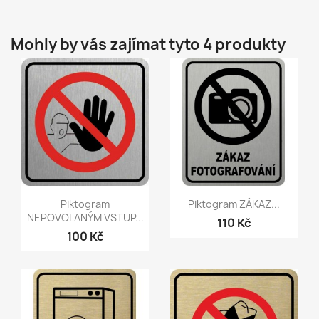
Mohly by vás zajímat tyto 4 produkty
Rychlý náhled
Rychlý náhled


Piktogram
Piktogram ZÁKAZ...
NEPOVOLANÝM VSTUP...
110 Kč
100 Kč