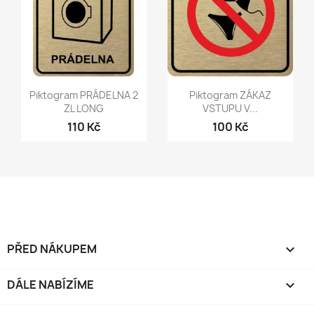
Rychlý náhled
Rychlý náhled


Piktogram PRÁDELNA 2
Piktogram ZÁKAZ
ZL LONG
VSTUPU V...
110 Kč
100 Kč
PŘED NÁKUPEM

DÁLE NABÍZÍME
