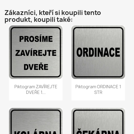
Zákazníci, kteří si koupili tento
produkt, koupili také:
Rychlý náhled
Rychlý náhled


Piktogram ZAVÍREJTE
Piktogram ORDINACE 1
DVEŘE 1...
STR