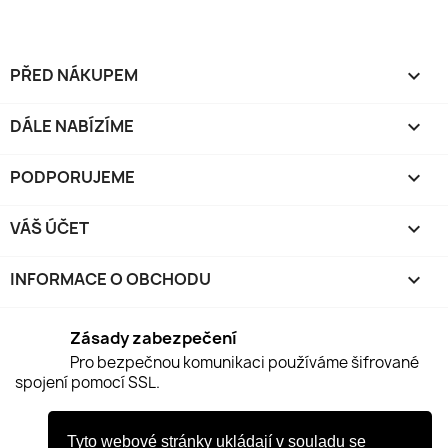
PŘED NÁKUPEM

DÁLE NABÍZÍME

PODPORUJEME

VÁŠ ÚČET

INFORMACE O OBCHODU
keyboard_arrow_down
Zásady zabezpečení
Pro bezpečnou komunikaci používáme šifrované
spojení pomocí SSL.
Zásady doručení
Tyto webové stránky ukládají v souladu se