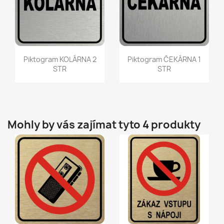
Rychlý náhled
Rychlý náhled


Piktogram KOLÁRNA 2
Piktogram ČEKÁRNA 1
STR
STR
Mohly by vás zajímat tyto 4 produkty